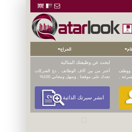
ام
الحراج
ابحث عن وظيفتك المثالية
ووظف
أختر من بين آلاف الوظائف , دع الشركات
سرعة ,
تجدك على موقعنا , وسهل ومجاني 100%
انشر سيرتك الذاتية