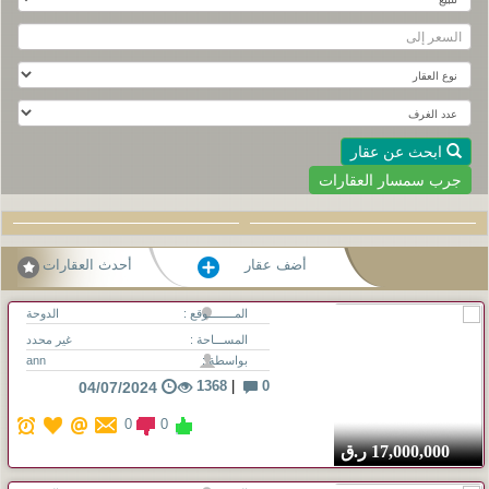
ابحث عن عقار
جرب سمسار العقارات
أضف عقار
أحدث العقارات
المــــــــوقع :
الدوحة
المســـاحة :
غير محدد
بواسطة :
ann
1368
|
0
04/07/2024
0
0
17,000,000
ر.ق