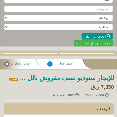
ابحث عن عقار
جرب سمسار العقارات
أضف عقار
أحدث العقارات
للإيجار ستوديو نصف مفروش بالل ...
للإيجار
7,350 ر.ق
19/06/2024
1062 مشاهدة
الوصف