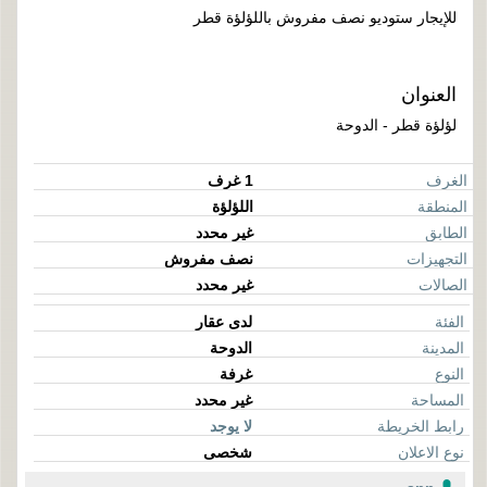
للإيجار ستوديو نصف مفروش باللؤلؤة قطر
العنوان
لؤلؤة قطر - الدوحة
الغرف
1 غرف
المنطقة
اللؤلؤة
الطابق
غير محدد
التجهيزات
نصف مفروش
الصالات
غير محدد
الفئة
لدى عقار
المدينة
الدوحة
النوع
غرفة
المساحة
غير محدد
رابط الخريطة
لا يوجد
نوع الاعلان
شخصى